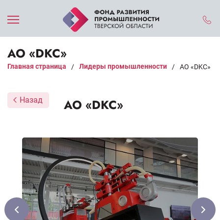
АО «DKC»
Главная страница
Лидеры промышленности
/
/
АО «DKC»
Назад
АО «DKC»