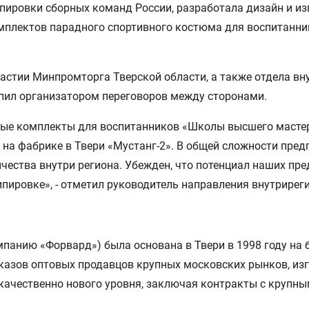
ипировки сборных команд России, разработала дизайн и и
мплектов парадного спортивного костюма для воспитанни
астии Минпромторга Тверской области, а также отдела вн
пил организатором переговоров между сторонами.
ые комплекты для воспитанников «Школы высшего мастерс
а фабрике в Твери «Мустанг-2». В общей сложности пред
ичества внутри региона. Убежден, что потенциал наших п
ипировке», - отметил руководитель направления внутрирег
мпанию «Форвард») была основана в Твери в 1998 году на
азов оптовых продавцов крупных московских рынков, из
 качественно нового уровня, заключая контракты с крупн