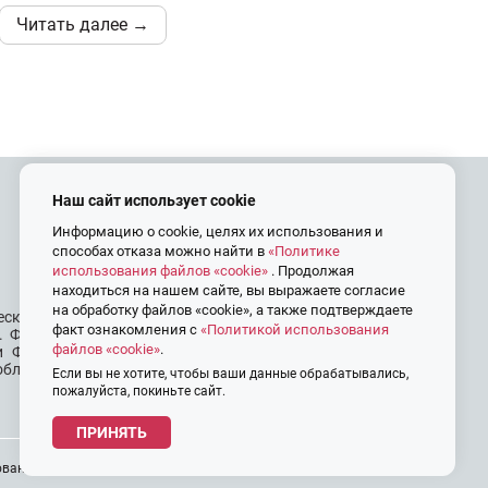
Читать далее →
Наш сайт использует cookie
Контакты
Информацию о cookie, целях их использования и
способах отказа можно найти в
«Политике
+7 (4822) 45-25-13
использования файлов «cookie»
. Продолжая
info@frp69.ru
находиться на нашем сайте, вы выражаете согласие
на обработку файлов «cookie», а также подтверждаете
еской унитарной
факт ознакомления с
«Политикой использования
. Фонд создан в
файлов «cookie»
.
ии ФРП Тверской
области.
Тверь, Проспект Победы, дом 14,
Если вы не хотите, чтобы ваши данные обрабатывались,
пожалуйста, покиньте сайт.
Центр «Мой бизнес»
ПРИНЯТЬ
вания файлов «cookie»
Политика обработки персональных данных