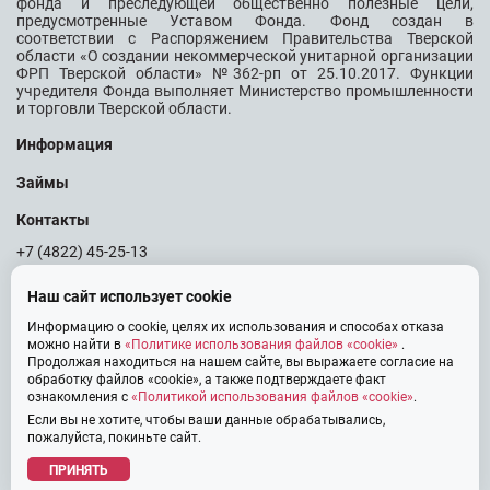
фонда и преследующей общественно полезные цели,
предусмотренные Уставом Фонда. Фонд создан в
соответствии с Распоряжением Правительства Тверской
области «О создании некоммерческой унитарной организации
ФРП Тверской области» №362-рп от 25.10.2017. Функции
учредителя Фонда выполняет Министерство промышленности
и торговли Тверской области.
Информация
Займы
Контакты
+7 (4822) 45-25-13
info@frp69.ru
Наш сайт использует cookie
Информацию о cookie, целях их использования и способах отказа
можно найти в
«Политике использования файлов «cookie»
.
Продолжая находиться на нашем сайте, вы выражаете согласие на
Тверь, Проспект Победы, дом 14, Центр «Мой бизнес»
обработку файлов «cookie», а также подтверждаете факт
ознакомления с
«Политикой использования файлов «cookie»
.
Если вы не хотите, чтобы ваши данные обрабатывались,
© 2026 Фонд Развития Промышленности Тверской области
пожалуйста, покиньте сайт.
Политика использования файлов «cookie»
ПРИНЯТЬ
Политика обработки персональных данных