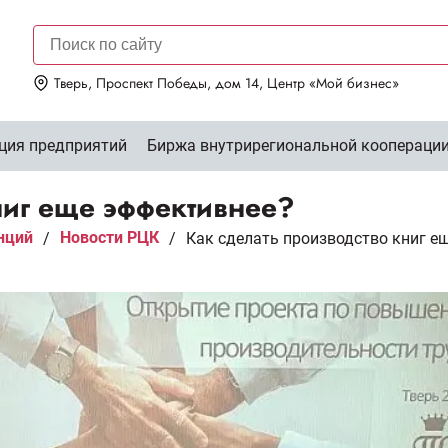
Тверь, Проспект Победы, дом 14, Центр «Мой бизнес»
ция предприятий
Биржа внутрирегиональной коопераци
ниг еще эффективнее?
нций
Новости РЦК
/
/
Как сделать производство книг е