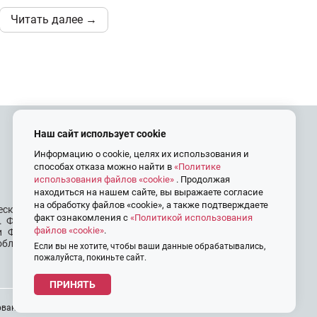
Читать далее →
Наш сайт использует cookie
Контакты
Информацию о cookie, целях их использования и
способах отказа можно найти в
«Политике
+7 (4822) 45-25-13
использования файлов «cookie»
. Продолжая
info@frp69.ru
находиться на нашем сайте, вы выражаете согласие
на обработку файлов «cookie», а также подтверждаете
еской унитарной
факт ознакомления с
«Политикой использования
. Фонд создан в
файлов «cookie»
.
ии ФРП Тверской
области.
Тверь, Проспект Победы, дом 14,
Если вы не хотите, чтобы ваши данные обрабатывались,
пожалуйста, покиньте сайт.
Центр «Мой бизнес»
ПРИНЯТЬ
вания файлов «cookie»
Политика обработки персональных данных