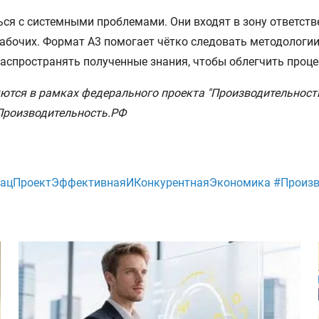
ся с системными проблемами. Они входят в зону ответств
абочих. Формат А3 помогает чётко следовать методологи
 распространять полученные знания, чтобы облегчить про
тся в рамках федерального проекта "Производительность 
 Производительность.РФ
НацПроектЭффективнаяИКонкурентнаяЭкономика #Произв