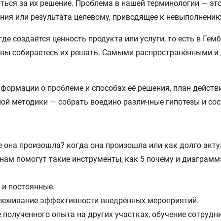
аться за их решение. Проблема в нашей терминологии — это
яния или результата целевому, приводящее к невыполнени
где создаётся ценность продукта или услуги, то есть в Ге
их вы собираетесь их решать. Самыми распространёнными
формации о проблеме и способах её решения, план действи
ной методики — собрать воедино различные гипотезы и сос
де она произошла? когда она произошла или как долго ак
 нам помогут такие инструменты, как 5 почему и диаграм
 и постоянные.
тслеживание эффективности внедрённых мероприятий.
 полученного опыта на других участках, обучение сотрудн