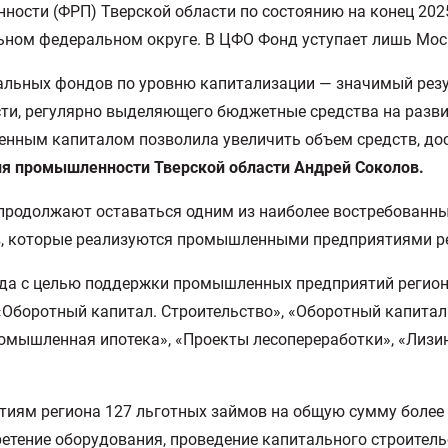
ости (ФРП) Тверской области по состоянию на конец 2025 
льном федеральном округе. В ЦФО Фонд уступает лишь Мос
нальных фондов по уровню капитализации — значимый рез
сти, регулярно выделяющего бюджетные средства на разв
енным капиталом позволила увеличить объем средств, дос
ия промышленности Тверской области Андрей Соколов.
 продолжают оставаться одним из наиболее востребованн
в, которые реализуются промышленными предприятиями р
ода с целью поддержки промышленных предприятий регион
Оборотный капитал. Строительство», «Оборотный капитал
ышленная ипотека», «Проекты лесопереработки», «Лизин
тиям региона 127 льготных займов на общую сумму более 
тение оборудования, проведение капитального строительс