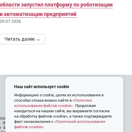
области запустил платформу по роботизации
и автоматизации предприятий
29.07.2026
Читать далее →
Наш сайт использует cookie
Контакты
Информацию о cookie, целях их использования и
способах отказа можно найти в
«Политике
+7 (4822) 45-25-13
использования файлов «cookie»
. Продолжая
info@frp69.ru
находиться на нашем сайте, вы выражаете согласие
на обработку файлов «cookie», а также подтверждаете
еской унитарной
факт ознакомления с
«Политикой использования
. Фонд создан в
файлов «cookie»
.
ии ФРП Тверской