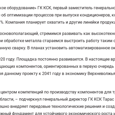
ое оборудование» ГК КСК, первый заместитель генеральн
 об оптимизации процессов при выпуске кондиционеров, ко
%. Компания планирует охватить и другие линейки продук
 основополагающий, стремимся развивать как высокотехн
и обработке металла стараемся выстроить работу таким 
анную сварку. В планах установить автоматизированное о
20 году. Площадка постоянно развивается. В настоящее в
щающих компонентов, ориентированных в первую очередь н
я данному проекту к 2041 году в экономику Верхневолжья 
 центром компетенций по производству компонентов для 
ласти, – подчеркнул генеральный директор ГК КСК Тарас 
спешно внедряет передовые технологические решения и со
жный фундамент для устойчивого экономического роста и