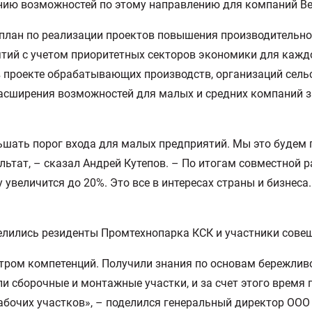
нию возможностей по этому направлению для компаний В
план по реализации проектов повышения производительнос
тий с учетом приоритетных секторов экономики для каждо
проекте обрабатывающих производств, организаций сельск
расширения возможностей для малых и средних компаний з
ньшать порог входа для малых предприятий. Мы это будем
зультат, – сказал Андрей Кутепов. – По итогам совместной
у увеличится до 20%. Это все в интересах страны и бизне
лились резиденты Промтехнопарка КСК и участники сове
нтром компетенций. Получили знания по основам бережли
и сборочные и монтажные участки, и за счет этого время
абочих участков», – поделился генеральный директор ОО