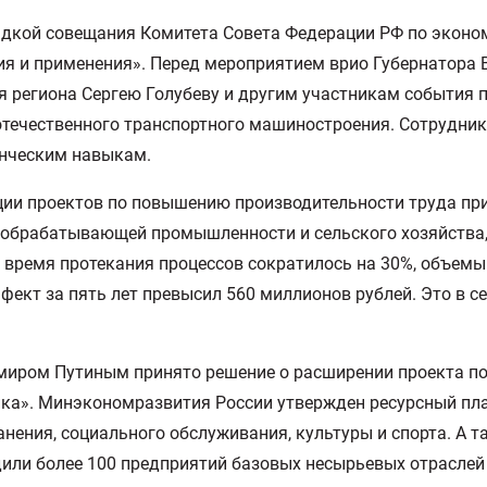
адкой совещания Комитета Совета Федерации РФ по эконо
ия и применения». Перед мероприятием врио Губернатора
я региона Сергею Голубеву и другим участникам события 
течественного транспортного машиностроения. Сотрудник
енческим навыкам.
ации проектов по повышению производительности труда пр
, обрабатывающей промышленности и сельского хозяйства,
м время протекания процессов сократилось на 30%, объемы
ект за пять лет превысил 560 миллионов рублей. Это в с
имиром Путиным принято решение о расширении проекта п
а». Минэкономразвития России утвержден ресурсный план
нения, социального обслуживания, культуры и спорта. А та
рдили более 100 предприятий базовых несырьевых отраслей